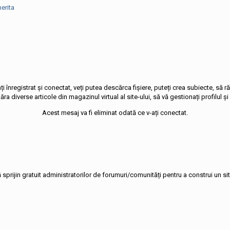
i înregistrat și conectat, veți putea descărca fișiere, puteți crea subiecte, să 
ra diverse articole din magazinul virtual al site-ului, să vă gestionați profilul și 
Acest mesaj va fi eliminat odată ce v-ați conectat.
rijin gratuit administratorilor de forumuri/comunități pentru a construi un sit