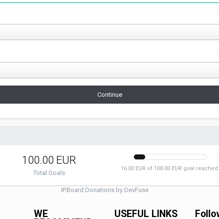
Continue
100.00 EUR
16.00 EUR of 100.00 EUR goal reached
Total Goals
IP.Board Donations by DevFuse
WE
USEFUL LINKS
Follo