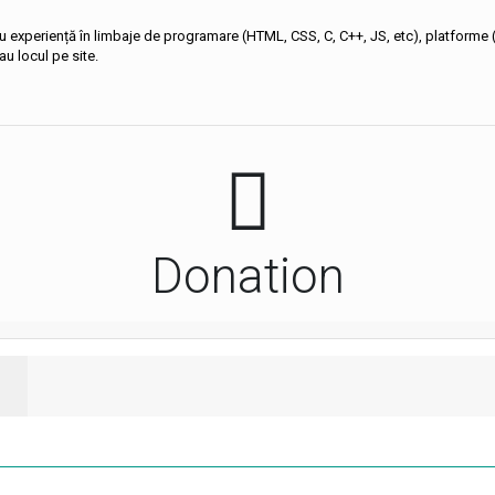
cu experiență în limbaje de programare (HTML, CSS, C, C++, JS, etc), platform
 au locul pe site.
Donation