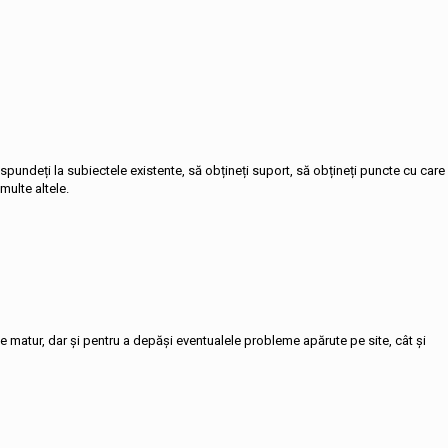
răspundeți la subiectele existente, să obțineți suport, să obțineți puncte cu care
multe altele.
e matur, dar și pentru a depăși eventualele probleme apărute pe site, cât și