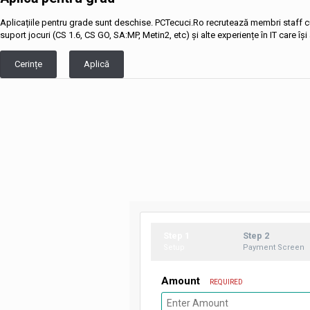
Aplicațiile pentru grade sunt deschise. PCTecuci.Ro recrutează membri staff 
suport jocuri (CS 1.6, CS GO, SA:MP, Metin2, etc) și alte experiențe în IT care își
Cerințe
Aplică
Step 1
Step 2
Setup
Payment Screen
Amount
REQUIRED