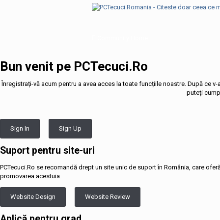
Community Home
Bun venit pe PCTecuci.Ro
Înregistrați-vă acum pentru a avea acces la toate funcțiile noastre. După ce v-aț
puteți cumpă
Sign In
Sign Up
Suport pentru site-uri
PCTecuci.Ro se recomandă drept un site unic de suport în România, care oferă sp
promovarea acestuia.
Website Design
Website Review
Aplică pentru grad