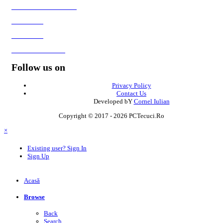
Generator Culori HTML
Fisiere utile
Galerie foto
Formular de contact
Follow us on
Privacy Policy
Contact Us
Developed bY
Cornel Iulian
Copyright © 2017 - 2026 PCTecuci.Ro
×
Existing user? Sign In
Sign Up
Acasă
Browse
Back
Search