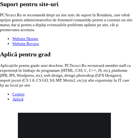
Suport pentru site-uri
PCTecuci.Ro se recomandă drept un site unic de suport în România, care oferă
sprijin gratuit administratorilor de forumuri/comunități pentru a construi un site
matur, dar și pentru a depăși eventualele probleme apărute pe site, cât și
promovarea acestuia.
Website Design
Website Review
Aplică pentru grad
Aplicațiile pentru grade sunt deschise. PCTecuci.Ro recrutează membri staff cu
experiență în limbaje de programare (HTML, CSS, C, C++, JS, etc), platforme
(IPB, IPS, Wordpress, etc), web design, design photoshop (GFX Designer),
suport jocuri (CS 1.6, CS GO, SA:MP, Metin2, etc) și alte experiențe în IT care
își au locul pe site.
Cerințe
Aplică