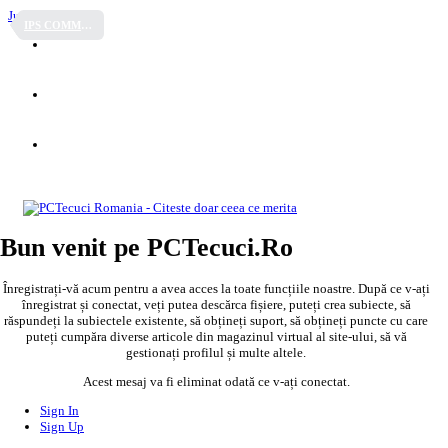
Jump to content
IPS COMMUNITY SUITE 4.x
Bun venit pe PCTecuci.Ro
Înregistrați-vă acum pentru a avea acces la toate funcțiile noastre. După ce v-ați
înregistrat și conectat, veți putea descărca fișiere, puteți crea subiecte, să
răspundeți la subiectele existente, să obțineți suport, să obțineți puncte cu care
puteți cumpăra diverse articole din magazinul virtual al site-ului, să vă
gestionați profilul și multe altele.
Acest mesaj va fi eliminat odată ce v-ați conectat.
Sign In
Sign Up