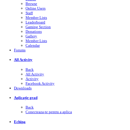
Browse
Online Users
Staff
Member Lists
Leaderboard
Gaming Section
Donations
Gallery
Member Lists
Calendar
Forums
All Activity
Back
All Activity
Activity
Facebook Activity
Downloads
Aplicație grad
Back
Conecteaza-te pentru a aplica
Echipa