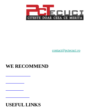
PCTecuci furnizează cel mai bun material pentru toți vizitatorii.
Oferim suport în crearea și întreținerea unui website, știri despre
tehnologie și analiză pentru o audiență de profesioniști și
începători care doresc să învețe despre cele mai recente tendințe
digitale.
Contactați-ne:
contact@pctecuci.ro
WE RECOMMEND
GazduireJocuri.Ro
CSArenaX.Ro
Cata20Hz.Ro
PCTecuci Science
USEFUL LINKS