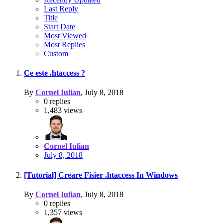
Last Reply
Title
Start Date
Most Viewed
Most Replies
Custom
Ce este .htaccess ?
By
Cornel Iulian
,
July 8, 2018
0
replies
1,483
views
Cornel Iulian
July 8, 2018
[Tutorial] Creare Fisier .htaccess In Windows
By
Cornel Iulian
,
July 8, 2018
0
replies
1,357
views