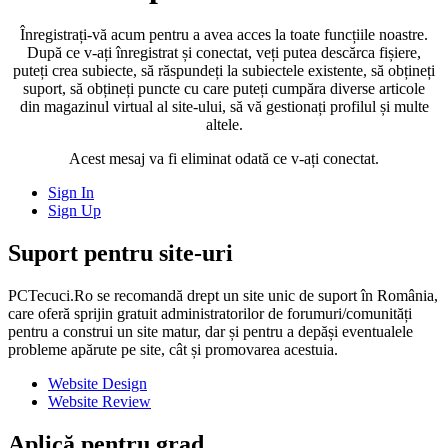
Înregistrați-vă acum pentru a avea acces la toate funcțiile noastre.
După ce v-ați înregistrat și conectat, veți putea descărca fișiere,
puteți crea subiecte, să răspundeți la subiectele existente, să obțineți
suport, să obțineți puncte cu care puteți cumpăra diverse articole
din magazinul virtual al site-ului, să vă gestionați profilul și multe
altele.
Acest mesaj va fi eliminat odată ce v-ați conectat.
Sign In
Sign Up
Suport pentru site-uri
PCTecuci.Ro se recomandă drept un site unic de suport în România,
care oferă sprijin gratuit administratorilor de forumuri/comunități
pentru a construi un site matur, dar și pentru a depăși eventualele
probleme apărute pe site, cât și promovarea acestuia.
Website Design
Website Review
Aplică pentru grad