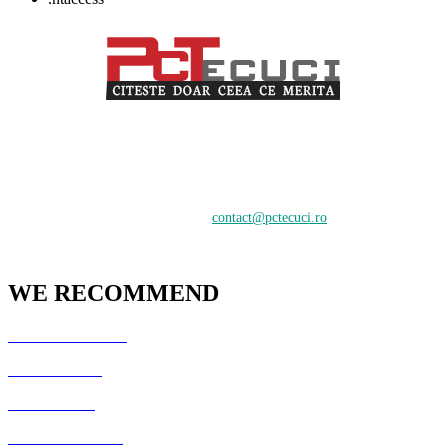
PCTecuci furnizează cel mai bun material pentru toți vizitatorii.
Oferim suport în crearea și întreținerea unui website, știri despre
tehnologie și analiză pentru o audiență de profesioniști și începători
care doresc să învețe despre cele mai recente tendințe digitale.
Contactați-ne:
contact@pctecuci.ro
WE RECOMMEND
GazduireJocuri.Ro
CSArenaX.Ro
Cata20Hz.Ro
PCTecuci Science