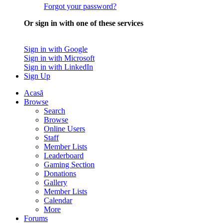
Forgot your password?
Or sign in with one of these services
Sign in with Google
Sign in with Microsoft
Sign in with LinkedIn
Sign Up
Acasă
Browse
Search
Browse
Online Users
Staff
Member Lists
Leaderboard
Gaming Section
Donations
Gallery
Member Lists
Calendar
More
Forums