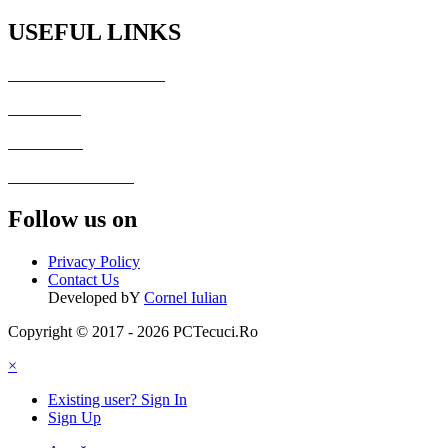
USEFUL LINKS
Generator Culori HTML
Fisiere utile
Galerie foto
Formular de contact
Follow us on
Privacy Policy
Contact Us
Developed bY
Cornel Iulian
Copyright © 2017 - 2026 PCTecuci.Ro
×
Existing user? Sign In
Sign Up