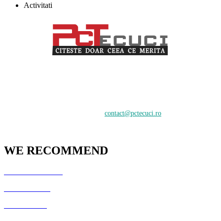
Activitati
PCTecuci furnizează cel mai bun material pentru toți vizitatorii.
Oferim suport în crearea și întreținerea unui website, știri despre
tehnologie și analiză pentru o audiență de profesioniști și începători
care doresc să învețe despre cele mai recente tendințe digitale.
Contactați-ne:
contact@pctecuci.ro
WE RECOMMEND
GazduireJocuri.Ro
CSArenaX.Ro
Cata20Hz.Ro