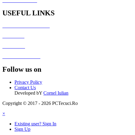
PCTecuci Science
USEFUL LINKS
Generator Culori HTML
Fisiere utile
Galerie foto
Formular de contact
Follow us on
Privacy Policy
Contact Us
Developed bY
Cornel Iulian
Copyright © 2017 - 2026 PCTecuci.Ro
×
Existing user? Sign In
Sign Up