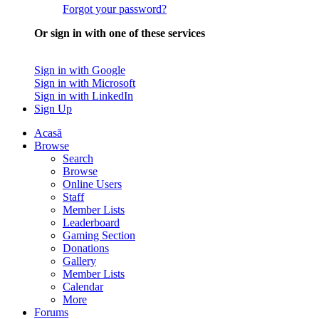
Forgot your password?
Or sign in with one of these services
Sign in with Google
Sign in with Microsoft
Sign in with LinkedIn
Sign Up
Acasă
Browse
Search
Browse
Online Users
Staff
Member Lists
Leaderboard
Gaming Section
Donations
Gallery
Member Lists
Calendar
More
Forums