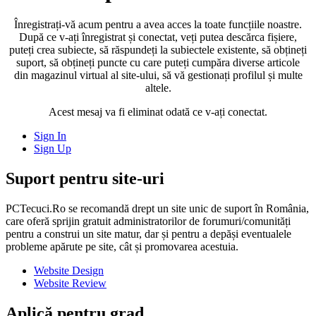
Înregistrați-vă acum pentru a avea acces la toate funcțiile noastre.
După ce v-ați înregistrat și conectat, veți putea descărca fișiere,
puteți crea subiecte, să răspundeți la subiectele existente, să obțineți
suport, să obțineți puncte cu care puteți cumpăra diverse articole
din magazinul virtual al site-ului, să vă gestionați profilul și multe
altele.
Acest mesaj va fi eliminat odată ce v-ați conectat.
Sign In
Sign Up
Suport pentru site-uri
PCTecuci.Ro se recomandă drept un site unic de suport în România,
care oferă sprijin gratuit administratorilor de forumuri/comunități
pentru a construi un site matur, dar și pentru a depăși eventualele
probleme apărute pe site, cât și promovarea acestuia.
Website Design
Website Review
Aplică pentru grad