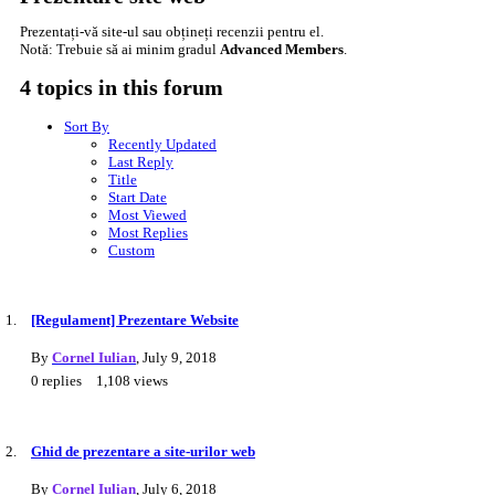
Prezentați-vă site-ul sau obțineți recenzii pentru el.
Notă: Trebuie să ai minim gradul
Advanced Members
.
4 topics in this forum
Sort By
Recently Updated
Last Reply
Title
Start Date
Most Viewed
Most Replies
Custom
[Regulament] Prezentare Website
By
Cornel Iulian
,
July 9, 2018
0
replies
1,108
views
Ghid de prezentare a site-urilor web
By
Cornel Iulian
,
July 6, 2018