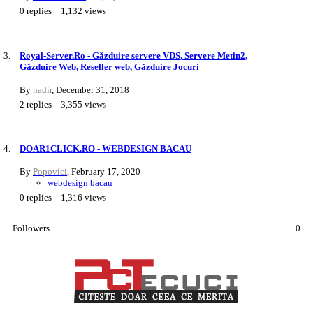
0
replies
1,132
views
Royal-Server.Ro - Găzduire servere VDS, Servere Metin2,
Găzduire Web, Reseller web, Găzduire Jocuri
By
nadir
,
December 31, 2018
2
replies
3,355
views
DOAR1CLICK.RO - WEBDESIGN BACAU
By
Popovici
,
February 17, 2020
webdesign bacau
0
replies
1,316
views
Followers
0