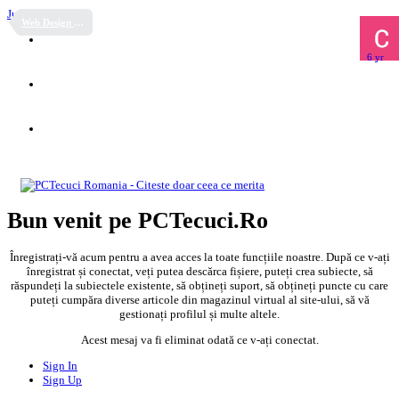
Jump to content
Web Design & Prezentare site web
Februar
22
July
July
Februar
9,
6,
17,
2018
2018
2020
Bun venit pe PCTecuci.Ro
Înregistrați-vă acum pentru a avea acces la toate funcțiile noastre. După ce v-ați
înregistrat și conectat, veți putea descărca fișiere, puteți crea subiecte, să
răspundeți la subiectele existente, să obțineți suport, să obțineți puncte cu care
puteți cumpăra diverse articole din magazinul virtual al site-ului, să vă
gestionați profilul și multe altele.
Acest mesaj va fi eliminat odată ce v-ați conectat.
Sign In
Sign Up