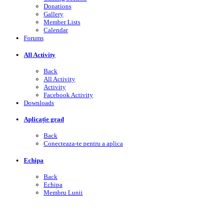
Donations
Gallery
Member Lists
Calendar
Forums
All Activity
Back
All Activity
Activity
Facebook Activity
Downloads
Aplicație grad
Back
Conecteaza-te pentru a aplica
Echipa
Back
Echipa
Membru Lunii