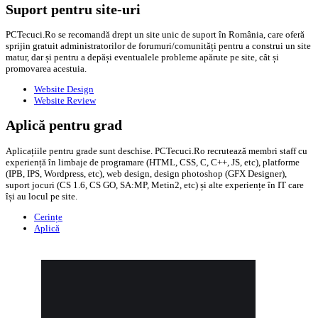
Suport pentru site-uri
PCTecuci.Ro se recomandă drept un site unic de suport în România, care oferă
sprijin gratuit administratorilor de forumuri/comunități pentru a construi un site
matur, dar și pentru a depăși eventualele probleme apărute pe site, cât și
promovarea acestuia.
Website Design
Website Review
Aplică pentru grad
Aplicațiile pentru grade sunt deschise. PCTecuci.Ro recrutează membri staff cu
experiență în limbaje de programare (HTML, CSS, C, C++, JS, etc), platforme
(IPB, IPS, Wordpress, etc), web design, design photoshop (GFX Designer),
suport jocuri (CS 1.6, CS GO, SA:MP, Metin2, etc) și alte experiențe în IT care
își au locul pe site.
Cerințe
Aplică