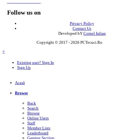
Formular de contact
Follow us on
Privacy Policy
Contact Us
Developed bY
Cornel Iulian
Copyright © 2017 - 2026 PCTecuci.Ro
×
Existing user? Sign In
Sign Up
Acasă
Browse
Back
Search
Browse
Online Users
Staff
Member Lists
Leaderboard
Gaming Section