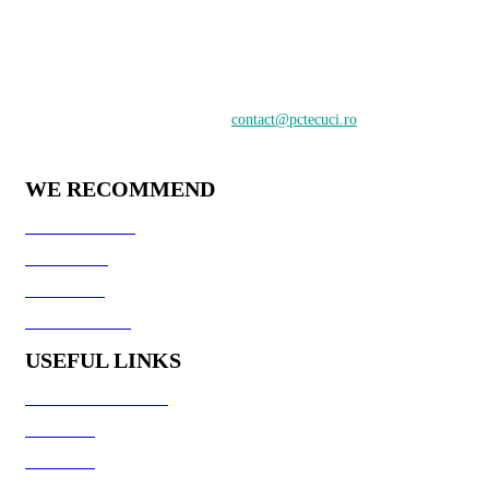
PCTecuci furnizează cel mai bun material pentru toți vizitatorii.
Oferim suport în crearea și întreținerea unui website, știri despre
tehnologie și analiză pentru o audiență de profesioniști și
începători care doresc să învețe despre cele mai recente tendințe
digitale.
Contactați-ne:
contact@pctecuci.ro
WE RECOMMEND
GazduireJocuri.Ro
CSArenaX.Ro
Cata20Hz.Ro
PCTecuci Science
USEFUL LINKS
Generator Culori HTML
Fisiere utile
Galerie foto