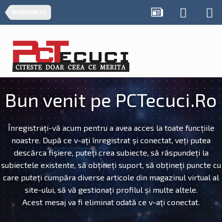
WORDPRESS
Bun venit pe PCTecuci.Ro
Înregistrați-vă acum pentru a avea acces la toate funcțiile
noastre. După ce v-ați înregistrat și conectat, veți putea
descărca fișiere, puteți crea subiecte, să răspundeți la
subiectele existente, să obțineți suport, să obțineți puncte cu
care puteți cumpăra diverse articole din magazinul virtual al
site-ului, să vă gestionați profilul și multe altele.
Acest mesaj va fi eliminat odată ce v-ați conectat.