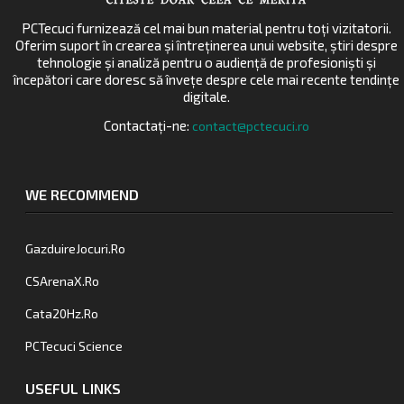
PCTecuci furnizează cel mai bun material pentru toți vizitatorii.
Oferim suport în crearea și întreținerea unui website, știri despre
tehnologie și analiză pentru o audiență de profesioniști și
începători care doresc să învețe despre cele mai recente tendințe
digitale.
Contactați-ne:
contact@pctecuci.ro
WE RECOMMEND
GazduireJocuri.Ro
CSArenaX.Ro
Cata20Hz.Ro
PCTecuci Science
USEFUL LINKS