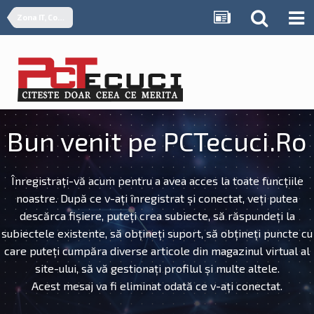
Zona IT, Computere
Bun venit pe PCTecuci.Ro
Înregistrați-vă acum pentru a avea acces la toate funcțiile
noastre. După ce v-ați înregistrat și conectat, veți putea
descărca fișiere, puteți crea subiecte, să răspundeți la
subiectele existente, să obțineți suport, să obțineți puncte cu
care puteți cumpăra diverse articole din magazinul virtual al
site-ului, să vă gestionați profilul și multe altele.
Acest mesaj va fi eliminat odată ce v-ați conectat.