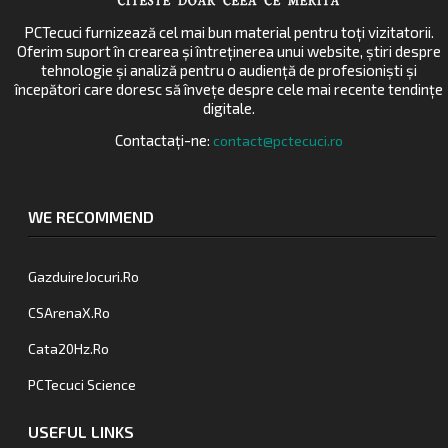
PCTecuci furnizează cel mai bun material pentru toți vizitatorii.
Oferim suport în crearea și întreținerea unui website, știri despre
tehnologie și analiză pentru o audiență de profesioniști și
începători care doresc să învețe despre cele mai recente tendințe
digitale.
Contactați-ne:
contact@pctecuci.ro
WE RECOMMEND
GazduireJocuri.Ro
CSArenaX.Ro
Cata20Hz.Ro
PCTecuci Science
USEFUL LINKS