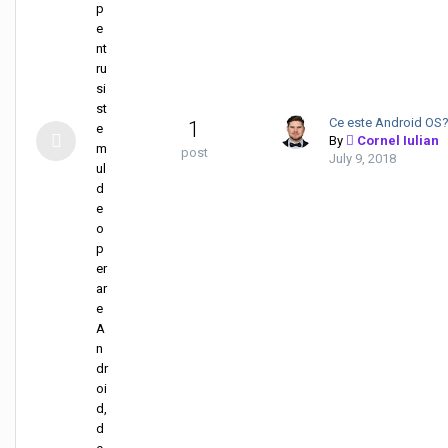
p
e
nt
ru
si
st
Ce este Android OS
1
e
By
Cornel Iulian
m
post
July 9, 2018
ul
d
e
o
p
er
ar
e
A
n
dr
oi
d,
d