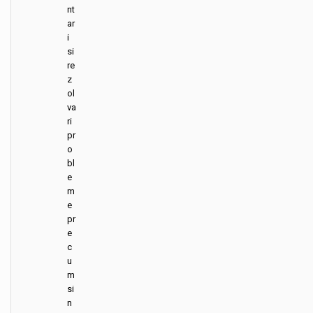
nt
ar
i
si
re
z
ol
va
ri
pr
o
bl
e
m
e
pr
e
c
u
m
si
n