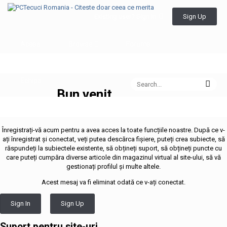
Sign Up
Existing user? Sign In
Acasă
Browse
Forums
All Activity
Downloads
Aplicație grad
Echipa
Bun venit
pe
PCTecuci.Ro
Înregistrați-vă acum pentru a avea acces la toate funcțiile noastre. După ce v-
ați înregistrat și conectat, veți putea descărca fișiere, puteți crea subiecte, să
răspundeți la subiectele existente, să obțineți suport, să obțineți puncte cu
care puteți cumpăra diverse articole din magazinul virtual al site-ului, să vă
gestionați profilul și multe altele.
Acest mesaj va fi eliminat odată ce v-ați conectat.
Sign In
Sign Up
Suport pentru site-uri