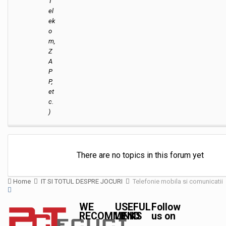
T
el
ek
o
m,
Z
A
P
P,
et
c.
)
There are no topics in this forum yet
Home
IT SI TOTUL DESPRE JOCURI
Telefonie mobila si comunicatii
WE
USEFUL
Follow
RECOMMEND
LINKS
us on