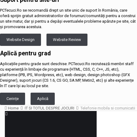
PCTecuci.Ro se recomandă drept un site unic de suport în România, care
oferă sprijin gratuit administratorilor de forumuri/comunități pentru a construi
un site matur, dar și pentru a depăși eventualele probleme apărute pe site, cât
și promovarea acestuia.
Website Design
Website Review
Aplică pentru grad
Aplicațiile pentru grade sunt deschise. PCTecuci.Ro recrutează membri staff
cu experiență în limbaje de programare (HTML, CSS, C, C++, JS, etc),
platforme (IPB, IPS, Wordpress, etc), web design, design photoshop (GFX
Designer), suport jocuri (CS 1.6, CS GO, SA:MP, Metin2, etc) și alte experiențe
în IT care își au locul pe site.
Cerințe
Aplică
Home
IT SI TOTUL DESPRE JOCURI
Telefonie mobila si comunicatii