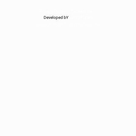
Privacy Policy
Contact Us
Cornel Iulian
Developed bY
Copyright © 2017 - 2026 PCTecuci.Ro