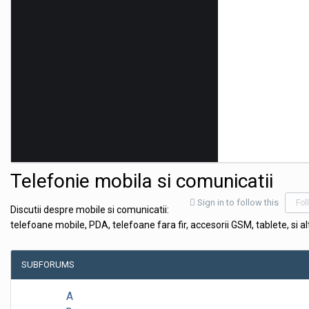
Telefonie mobila si comunicatii
Sign in to follow this
Fol
Discutii despre mobile si comunicatii:
telefoane mobile, PDA, telefoane fara fir, accesorii GSM, tablete, si al
SUBFORUMS
A