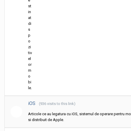
e
st
in
at
di
s
p
o
zi
tiv
el
or
m
o
bi
le.
iOS
(936 visits to this link)
Articole ce au legatura cu iOS, sistemul de operare pentru mo
si distribuit de Apple.