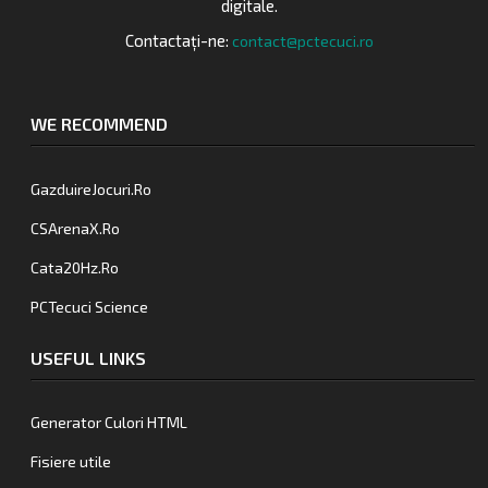
digitale.
Contactați-ne:
contact@pctecuci.ro
WE RECOMMEND
GazduireJocuri.Ro
CSArenaX.Ro
Cata20Hz.Ro
PCTecuci Science
USEFUL LINKS
Generator Culori HTML
Fisiere utile