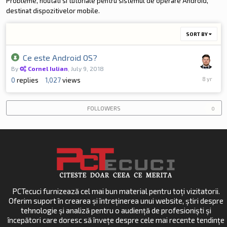
Probleme, noutati si tutoriale pentru sistemul de operare Android,
destinat dispozitivelor mobile.
SORT BY
Ce este Android OS?
By
Cornel Iulian
,
July 9, 2018
July
0
replies
1,027
views
9,
2018
FOLLOWERS
0
PCTecuci furnizează cel mai bun material pentru toți vizitatorii.
Oferim suport în crearea și întreținerea unui website, știri despre
tehnologie și analiză pentru o audiență de profesioniști și
începători care doresc să învețe despre cele mai recente tendințe