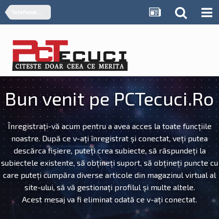
Telefonie mobila si comunicatii
Bun venit pe PCTecuci.Ro
Înregistrați-vă acum pentru a avea acces la toate funcțiile
noastre. După ce v-ați înregistrat și conectat, veți putea
descărca fișiere, puteți crea subiecte, să răspundeți la
subiectele existente, să obțineți suport, să obțineți puncte cu
care puteți cumpăra diverse articole din magazinul virtual al
site-ului, să vă gestionați profilul și multe altele.
Acest mesaj va fi eliminat odată ce v-ați conectat.