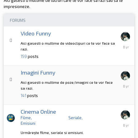
Aici gasesti o multime de lucruri care te vor face sa razi sau sa te
impresioneze.
FORUMS
Video Funny
Aici gasesti o multime de videoclipuri ce te vor face sa
May
razi.
10,
2018
159
posts
Imagini Funny
Aici gasesti o multime de poze/imagini ce te vor face
May
sa razi.
10,
2018
141
posts
Cinema Online
Filme
Seriale
May
Emisiuni
10,
Urmărește filme, seriale si emisiuni.
2018