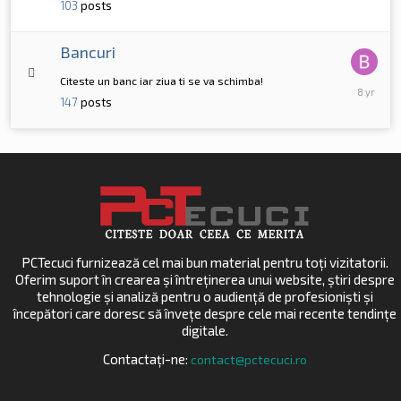
103
posts
Bancuri
Citeste un banc iar ziua ti se va schimba!
April
30,
147
posts
2018
PCTecuci furnizează cel mai bun material pentru toți vizitatorii.
Oferim suport în crearea și întreținerea unui website, știri despre
tehnologie și analiză pentru o audiență de profesioniști și
începători care doresc să învețe despre cele mai recente tendințe
digitale.
Contactați-ne:
contact@pctecuci.ro