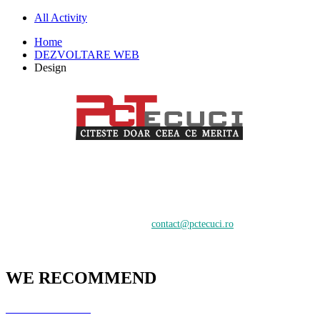
All Activity
Home
DEZVOLTARE WEB
Design
PCTecuci furnizează cel mai bun material pentru toți vizitatorii.
Oferim suport în crearea și întreținerea unui website, știri despre
tehnologie și analiză pentru o audiență de profesioniști și începători
care doresc să învețe despre cele mai recente tendințe digitale.
Contactați-ne:
contact@pctecuci.ro
WE RECOMMEND
GazduireJocuri.Ro