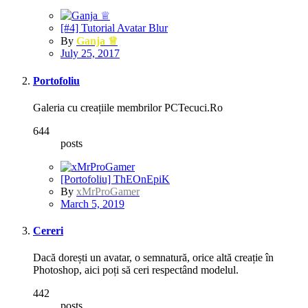
[#4] Tutorial Avatar Blur
By
Ganja ♕
July 25, 2017
Portofoliu
Galeria cu creațiile membrilor PCTecuci.Ro
644
posts
[Portofoliu] ThEOnEpiK
By
xMrProGamer
March 5, 2019
Cereri
Dacă dorești un avatar, o semnatură, orice altă creație în
Photoshop, aici poți să ceri respectând modelul.
442
posts