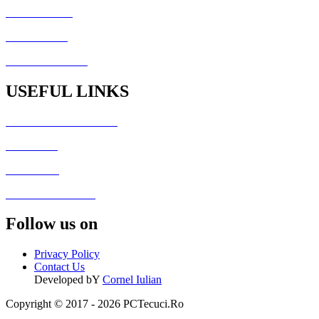
CSArenaX.Ro
Cata20Hz.Ro
PCTecuci Science
USEFUL LINKS
Generator Culori HTML
Fisiere utile
Galerie foto
Formular de contact
Follow us on
Privacy Policy
Contact Us
Developed bY
Cornel Iulian
Copyright © 2017 - 2026 PCTecuci.Ro