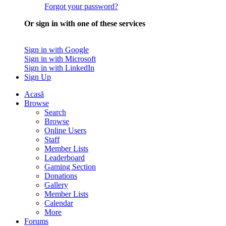
Forgot your password?
Or sign in with one of these services
Sign in with Google
Sign in with Microsoft
Sign in with LinkedIn
Sign Up
Acasă
Browse
Search
Browse
Online Users
Staff
Member Lists
Leaderboard
Gaming Section
Donations
Gallery
Member Lists
Calendar
More
Forums