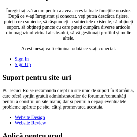
Înregistrați-vă acum pentru a avea acces la toate funcțiile noastre.
După ce v-ați înregistrat și conectat, veți putea descărca fișiere,
puteți crea subiecte, să răspundeți la subiectele existente, să obțineți
suport, să obțineți puncte cu care puteți cumpăra diverse articole
din magazinul virtual al site-ului, să vă gestionați profilul și multe
altele.
Acest mesaj va fi eliminat odată ce v-ați conectat.
Sign In
Sign Up
Suport pentru site-uri
PCTecuci.Ro se recomandă drept un site unic de suport în România,
care oferă sprijin gratuit administratorilor de forumuri/comunități
pentru a construi un site matur, dar și pentru a depăși eventualele
probleme apărute pe site, cât și promovarea acestuia.
Website Design
Website Review
Aplică pentru grad