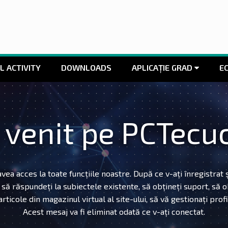
L ACTIVITY
DOWNLOADS
APLICAȚIE GRAD
EC
 venit pe PCTecuc
vea acces la toate funcțiile noastre. După ce v-ați înregistrat 
, să răspundeți la subiectele existente, să obțineți suport, să 
ticole din magazinul virtual al site-ului, să vă gestionați profil
Acest mesaj va fi eliminat odată ce v-ați conectat.