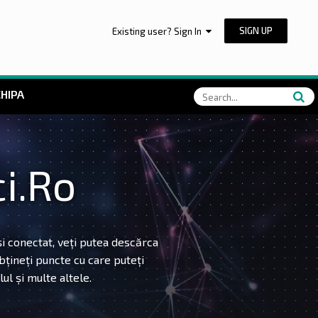
SIGN UP
Existing user? Sign In
HIPA
i.Ro
și conectat, veți putea descărca
obțineți puncte cu care puteți
ul și multe altele.