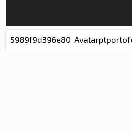
5989f9d396e80_Avatarptportofo
By
V1P3R
August 8, 2017
1,748 views
Find their other images
COPYRIGHT
© WWW.PCTECUCI.RO
REPORT IMAGE
0 Comments