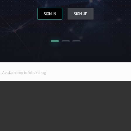
WEBSITE DESIGN
WEBSITE REVIEW
SIGN IN
SIGN UP
CERINȚE
APLICĂ
Avatarptportofoliu56.jpg