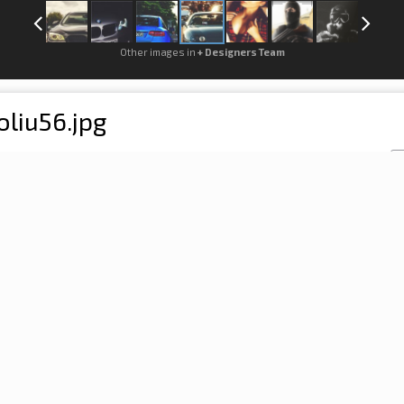
Other images in
+ Designers Team
liu56.jpg
Sign in to follow this