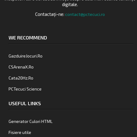
digitale.
Contactați-ne:
contact@pctecuci.ro
WE RECOMMEND
GazduireJocuri.Ro
CSArenaX.Ro
Cata20Hz.Ro
PCTecuci Science
USEFUL LINKS
Generator Culori HTML
Fisiere utile