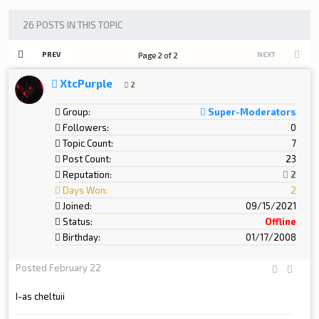
26 POSTS IN THIS TOPIC
PREV
NEXT
Page 2 of 2
XtcPurple
2
Group:
Super-Moderators
Followers:
0
Topic Count:
7
Post Count:
23
Reputation:
2
Days Won:
2
Joined:
09/15/2021
Status:
Offline
Birthday:
01/17/2008
Posted
February 22
I-as cheltuii