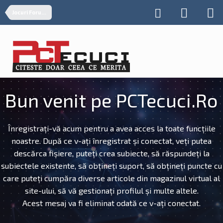
Jocuri Forumiste
Bun venit pe PCTecuci.Ro
Înregistrați-vă acum pentru a avea acces la toate funcțiile
noastre. După ce v-ați înregistrat și conectat, veți putea
descărca fișiere, puteți crea subiecte, să răspundeți la
subiectele existente, să obțineți suport, să obțineți puncte cu
care puteți cumpăra diverse articole din magazinul virtual al
site-ului, să vă gestionați profilul și multe altele.
Acest mesaj va fi eliminat odată ce v-ați conectat.