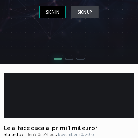
SIGN IN
SIGN UP
WEBSITE DESIGN
WEBSITE REVIEW
CERINȚE
APLICĂ
Ce ai face daca ai primi 1 mil euro?
Started by
JerrY OneShoot
,
November 30, 2016