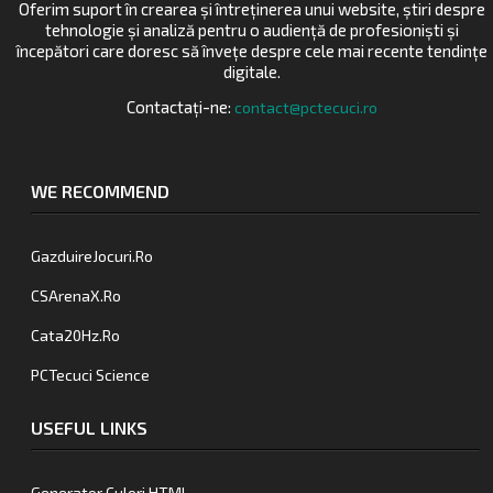
Oferim suport în crearea și întreținerea unui website, știri despre
tehnologie și analiză pentru o audiență de profesioniști și
începători care doresc să învețe despre cele mai recente tendințe
digitale.
Contactați-ne:
contact@pctecuci.ro
WE RECOMMEND
GazduireJocuri.Ro
CSArenaX.Ro
Cata20Hz.Ro
PCTecuci Science
USEFUL LINKS
Generator Culori HTML