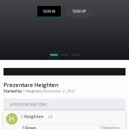
SIGN IN
SIGN UP
WEBSITE DESIGN
WEBSITE REVIEW
CERINȚE
APLICĂ
Prezentare Heighten
Started by
Heighten
,
November 2, 2021
3 POSTS IN THIS TOPIC
Heighten
1
Group:
Members