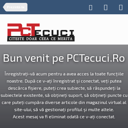
Prezintă-te
Bun venit pe PCTecuci.Ro
Înregistrați-vă acum pentru a avea acces la toate funcțiile
noastre. După ce v-ați înregistrat și conectat, veți putea
descărca fișiere, puteți crea subiecte, să răspundeți la
subiectele existente, să obțineți suport, să obțineți puncte cu
care puteți cumpăra diverse articole din magazinul virtual al
site-ului, să vă gestionați profilul și multe altele.
Acest mesaj va fi eliminat odată ce v-ați conectat.