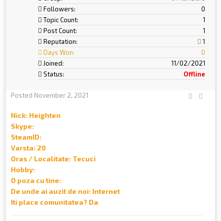
Followers:
0
Topic Count:
1
Post Count:
1
Reputation:
1
Days Won:
0
Joined:
11/02/2021
Status:
Offline
Posted
November 2, 2021
Nick: Heighten
Skype:
SteamID:
Varsta: 20
Oras / Localitate: Tecuci
Hobby:
O poza cu tine:
De unde ai auzit de noi: Internet
Iti place comunitatea? Da