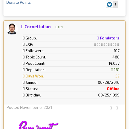
Donate Points
1
Cornel Iulian
161
Group:
Fondators
EXP:
Followers:
107
Topic Count:
468
Post Count:
14,057
Reputation:
161
Days Won:
57
Joined:
06/29/2016
Status:
Offline
Birthday:
09/25/1999
Posted
November 6, 2021