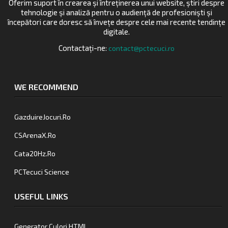
Oferim suport în crearea și întreținerea unui website, știri despre
tehnologie și analiză pentru o audiență de profesioniști și
începători care doresc să învețe despre cele mai recente tendințe
digitale.
Contactați-ne:
contact@pctecuci.ro
WE RECOMMEND
GazduireJocuri.Ro
CSArenaX.Ro
Cata20Hz.Ro
PCTecuci Science
USEFUL LINKS
Generator Culori HTML