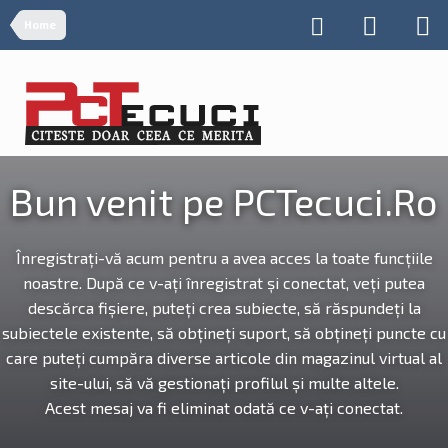
Home
Bun venit pe PCTecuci.Ro
Înregistrați-vă acum pentru a avea acces la toate funcțiile
noastre. După ce v-ați înregistrat și conectat, veți putea
descărca fișiere, puteți crea subiecte, să răspundeți la
subiectele existente, să obțineți suport, să obțineți puncte cu
care puteți cumpăra diverse articole din magazinul virtual al
site-ului, să vă gestionați profilul și multe altele.
Acest mesaj va fi eliminat odată ce v-ați conectat.