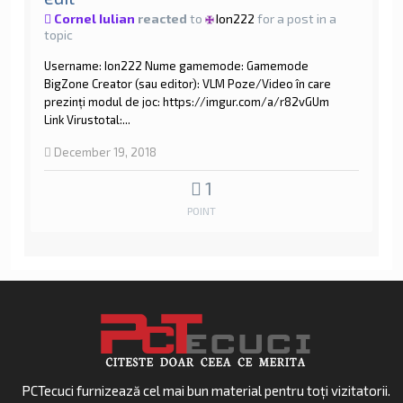
Cornel Iulian
reacted
to
Ion222
for a post in a
topic
Username : Ion222 Nume gamemode : Gamemode
BigZone Creator (sau editor): VLM Poze/Video în care
prezinți modul de joc: https://imgur.com/a/r82vGUm
Link Virustotal:...
December 19, 2018
1
POINT
PCTecuci furnizează cel mai bun material pentru toți vizitatorii.