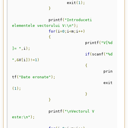
			exit
(
1
);
}
		printf
(
"Introduceti 
elementele vectorului V:\n"
);
for
(
i
=
0
;
i
<
m
;
i
++)
{
				printf
(
"V[%d
]= "
,
i
);
if
(
scanf
(
"%d
"
,&
V
[
i
])!=
1
)
{
					prin
tf
(
"Date eronate"
);
					exit
(
1
);
}
}
		printf
(
"\nVectorul V 
este:\n"
);