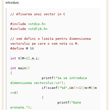
introdusi.
// Afisarea unui vector in C
#include
<stdio.h>
#include
<stdlib.h>
// vom defini o limita pentru dimensiunea 
vectorului pe care o vom nota cu M.
#define
 M 
50
int
 V
[
M
+
1
],
m
,
i
;
int
 main
()
{
		printf
(
"Sa se introduca 
dimensiunea vectorului:\n"
);
if
(
scanf
(
"%d"
,&
m
)!=
1
||
m
>
M
||
m
<=
0
)
{
			printf
(
"Date 
eronate."
);