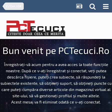
C / C++ / C#
Bun venit pe PCTecuci.Ro
Înregistrați-vă acum pentru a avea acces la toate funcțiile
noastre. După ce v-ați înregistrat și conectat, veți putea
descărca fișiere, puteți crea subiecte, să răspundeți la
subiectele existente, să obțineți suport, să obțineți puncte cu
care puteți cumpăra diverse articole din magazinul virtual al
site-ului, să vă gestionați profilul și multe altele.
Acest mesaj va fi eliminat odată ce v-ați conectat.