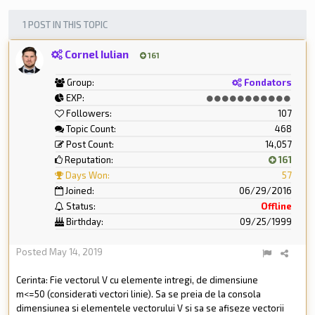
1 POST IN THIS TOPIC
Cornel Iulian
161
Group:
Fondators
EXP:
Followers:
107
Topic Count:
468
Post Count:
14,057
Reputation:
161
Days Won:
57
Joined:
06/29/2016
Status:
Offline
Birthday:
09/25/1999
Posted
May 14, 2019
Cerinta: Fie vectorul V cu elemente intregi, de dimensiune
m<=50 (considerati vectori linie). Sa se preia de la consola
dimensiunea si elementele vectorului V si sa se afiseze vectorii